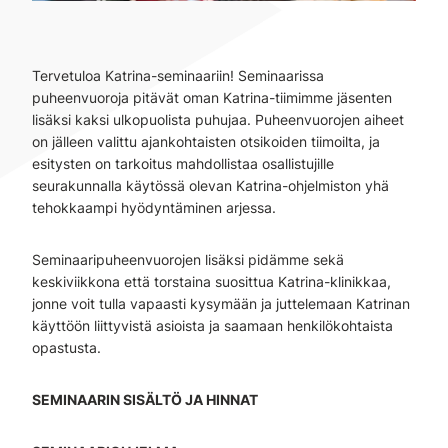
Tervetuloa Katrina-seminaariin! Seminaarissa
puheenvuoroja pitävät oman Katrina-tiimimme jäsenten
lisäksi kaksi ulkopuolista puhujaa. Puheenvuorojen aiheet
on jälleen valittu ajankohtaisten otsikoiden tiimoilta, ja
esitysten on tarkoitus mahdollistaa osallistujille
seurakunnalla käytössä olevan Katrina-ohjelmiston yhä
tehokkaampi hyödyntäminen arjessa.
Seminaaripuheenvuorojen lisäksi pidämme sekä
keskiviikkona että torstaina suosittua Katrina-klinikkaa,
jonne voit tulla vapaasti kysymään ja juttelemaan Katrinan
käyttöön liittyvistä asioista ja saamaan henkilökohtaista
opastusta.
SEMINAARIN SISÄLTÖ JA HINNAT