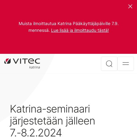
Muista ilmoittautua Katrina Pääkäyttäjäpäiville 7.9.
mennessä.
Lue lisää ja ilmoittaudu tästä!
Katrina-seminaari
järjestetään jälleen
7.-8.2.2024