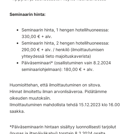
Seminaarin hinta:
Seminaarin hinta, 1 hengen hotellihuoneessa:
330,00 € + alv.
Seminaarin hinta, 2 hengen hotellihuoneessa:
290,00 € + alv. / henkilö (ilmoittautumisen
yhteydessä tieto majoituskaverista)
Päiväseminaari* (osallistuminen vain 8.2.2024
seminaariohjelmaan): 180,00 € + alv.
Huomioittehan, että ilmoittautuminen on sitova.
Hinnat ilmoitettu ilman arvonlisäveroa. Pidätämme
oikeuden muutoksiin.
Ilmoittautuminen mahdollista tehdä 15.12.2023 klo 16.00
saakka.
*Päiväseminaarin hintaan sisältyy luonnollisesti tarjoilut
(lounas ja iltapäiväkahvi) torstain 8.2.2024 osalta.