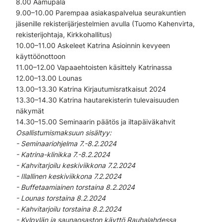
8.00 Aamupala
9.00–10.00 Parempaa asiakaspalvelua seurakuntien
jäsenille rekisterijärjestelmien avulla (Tuomo Kahenvirta,
rekisterijohtaja, Kirkkohallitus)
10.00–11.00 Askeleet Katrina Asioinnin kevyeen
käyttöönottoon
11.00–12.00 Vapaaehtoisten käsittely Katrinassa
12.00–13.00 Lounas
13.00–13.30 Katrina Kirjautumisratkaisut 2024
13.30–14.30 Katrina hautarekisterin tulevaisuuden
näkymät
14.30–15.00 Seminaarin päätös ja iltapäiväkahvit
Osallistumismaksuun sisältyy:
- Seminaariohjelma 7.-8.2.2024
- Katrina-klinikka 7.-8.2.2024
- Kahvitarjoilu keskiviikkona 7.2.2024
- Illallinen keskiviikkona 7.2.2024
- Buffetaamiainen torstaina 8.2.2024
- Lounas torstaina 8.2.2024
- Kahvitarjoilu torstaina 8.2.2024
- Kylpylän ja saunaosaston käyttö Rauhalahdessa