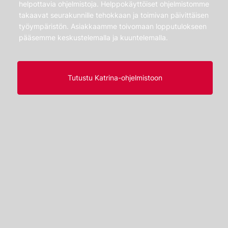
helpottavia ohjelmistoja. Helppokäyttöiset ohjelmistomme
takaavat seurakunnille tehokkaan ja toimivan päivittäisen
työympäristön. Asiakkaamme toivomaan lopputulokseen
pääsemme keskustelemalla ja kuuntelemalla.
Tutustu Katrina-ohjelmistoon