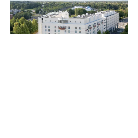
Kehutut Katrina Pääkäyttäjäpäivät
lähestyvät: ”Ei tuosta pysty enää
parantamaan!”
Kuten otsikossa olevasta Pääkäyttäjäpäivien
osallistujapalautteesta näkee, tämä syksyinen tapahtuma
on löytänyt paikkansa seurakuntien edustajien kesk...