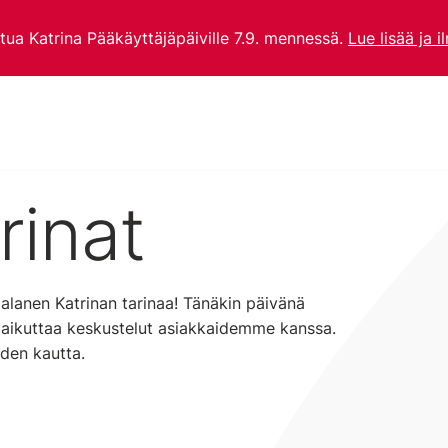
utua Katrina Pääkäyttäjäpäiville 7.9. mennessä.
Lue lisää ja i
rinat
alanen Katrinan tarinaa! Tänäkin päivänä
vaikuttaa keskustelut asiakkaidemme kanssa.
iden kautta.