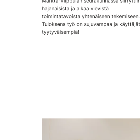
Mänttä-Vilppulan seurakunnassa siirryttii
hajanaisista ja aikaa vievistä
toimintatavoista yhtenäiseen tekemiseen.
Tuloksena työ on sujuvampaa ja käyttäjä
tyytyväisempiä!