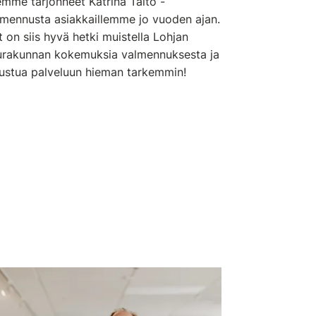
emme tarjonneet Katrina Taito -
lmennusta asiakkaillemme jo vuoden ajan.
 on siis hyvä hetki muistella Lohjan
urakunnan kokemuksia valmennuksesta ja
tustua palveluun hieman tarkemmin!