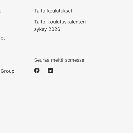
a
Taito-koulutukset
Taito-koulutuskalenteri
syksy 2026
eet
Seuraa meitä somessa
 Group