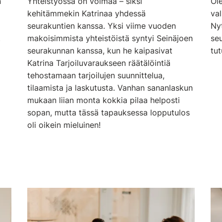
n
Yhteistyössä on voimaa – siksi
Ol
kehitämmekin Katrinaa yhdessä
va
seurakuntien kanssa. Yksi viime vuoden
Nyt
t
makoisimmista yhteistöistä syntyi Seinäjoen
se
seurakunnan kanssa, kun he kaipasivat
tu
Katrina Tarjoiluvaraukseen räätälöintiä
tehostamaan tarjoilujen suunnittelua,
tilaamista ja laskutusta. Vanhan sananlaskun
mukaan liian monta kokkia pilaa helposti
sopan, mutta tässä tapauksessa lopputulos
oli oikein mieluinen!