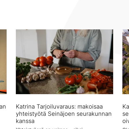
lan
Katrina Tarjoiluvaraus: makoisaa
Ka
yhteistyötä Seinäjoen seurakunnan
se
kanssa
oi