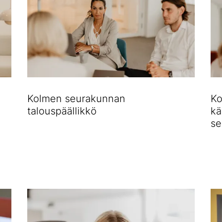
Kolmen seurakunnan
Ko
talouspäällikkö
kä
se