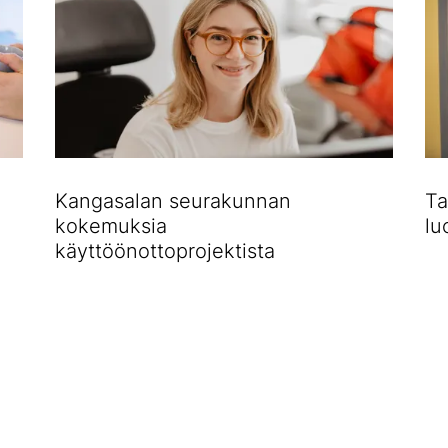
Kangasalan seurakunnan
Ta
kokemuksia
lu
käyttöönottoprojektista