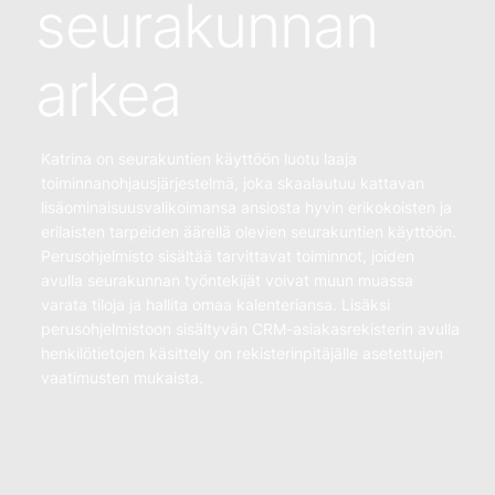
seurakunnan
arkea
Katrina on seurakuntien käyttöön luotu laaja
toiminnanohjausjärjestelmä, joka skaalautuu kattavan
lisäominaisuusvalikoimansa ansiosta hyvin erikokoisten ja
erilaisten tarpeiden äärellä olevien seurakuntien käyttöön.
Perusohjelmisto sisältää tarvittavat toiminnot, joiden
avulla seurakunnan työntekijät voivat muun muassa
varata tiloja ja hallita omaa kalenteriansa. Lisäksi
perusohjelmistoon sisältyvän CRM-asiakasrekisterin avulla
henkilötietojen käsittely on rekisterinpitäjälle asetettujen
vaatimusten mukaista.