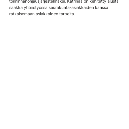
toiminnanohjausjärjestelmäksi. Katrinaa on kehitetty alusta
saakka yhteistyössä seurakunta-asiakkaiden kanssa
ratkaisemaan asiakkaiden tarpeita.
Laaja
järjestelmäkokonaisuus
Katrina-ohjelmisto on laaja internet-selaimella käytettävä
järjestelmäkokonaisuus. Asiakasseurakunnat voivat itse
valita, millä laajuudella he järjestelmää käyttävät. Katrinan
perusominaisuuksien lisäksi käyttöä on mahdollista
laajentaa monipuolisilla lisäominaisuuksilla.
Katrinan kehityksessä otetaan huomioon rajapintayhteydet
kirkkohallituksen käyttämien järjestelmien ja Katrinan
välillä. Rajapinnat tehostavat tietojen siirtymistä
automatisoidusti eri järjestelmien välillä ja näin ollen
vähentävät manuaalisen työn tarvetta. Rajapintojen
käyttöönotto tekee Katrinasta entistäkin keskeisemmän