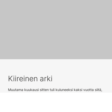
Kiireinen arki
Muutama kuukausi sitten tuli kuluneeksi kaksi vuotta siitä,
kun
Pirta Melaluoto
aloitti työtehtävänsä Ylitornion, Kolarin
ja Pellon seurakuntien yhteisenä talouspäällikkönä.
Yksityisen sektorin palveluksessa pitkään työskennellyt
Melaluoto koki, että seurakuntamaailma tarjoaa sopivan