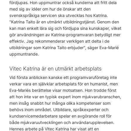
fördjupas. Hon uppmuntrar också kunderna att fritt dela
med sig av idéer om hur de önskar att den
svenskspråkiga servicen ska utvecklas hos Katrina.
"Katrina Taito är en utmärkt utbildningstjänst. Genom den
kan man enkelt lära sig och fördjupa sina kunskaper, vilket
gör användningen av Katrina-programvaran betydligt mer
effektiv. Jag rekommenderar verkligen att delta i de
utbildningar som Katrina Taito erbjuder", säger Eva-Marié
uppmuntrande.
Vitec Katrina är en utmärkt arbetsplats
Vid första anblicken kanske ett programvaruföretag inte
verkar vara en självklar arbetsplats för en humanist, men
Eva-Mariés berättelse visar motsatsen. Hon trodde först
att hon inte var en typisk expert inom mjukvarubranschen,
men insåg snabbt hur många olika kompetenser som
behövs inom området. Utbildare, språkexperter och
kundservicemedarbetare spelar en avgörande roll för
både mjukvaruutvecklingen och användarupplevelsen.
Hennes arbete på Vitec Katrina har visat att en