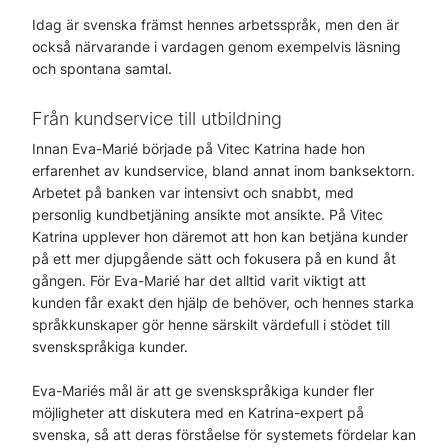
Idag är svenska främst hennes arbetsspråk, men den är
också närvarande i vardagen genom exempelvis läsning
och spontana samtal.
Från kundservice till utbildning
Innan Eva-Marié började på Vitec Katrina hade hon
erfarenhet av kundservice, bland annat inom banksektorn.
Arbetet på banken var intensivt och snabbt, med
personlig kundbetjäning ansikte mot ansikte. På Vitec
Katrina upplever hon däremot att hon kan betjäna kunder
på ett mer djupgående sätt och fokusera på en kund åt
gången. För Eva-Marié har det alltid varit viktigt att
kunden får exakt den hjälp de behöver, och hennes starka
språkkunskaper gör henne särskilt värdefull i stödet till
svenskspråkiga kunder.
Eva-Mariés mål är att ge svenskspråkiga kunder fler
möjligheter att diskutera med en Katrina-expert på
svenska, så att deras förståelse för systemets fördelar kan