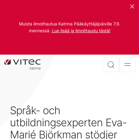
Muista ilmoittautua Katrina Pääkäyttäjäpäiville 7.9.
mennessä.
Lue lisää ja ilmoittaudu tästä!
Språk- och
utbildningsexperten Eva-
Marié Björkman stödjer