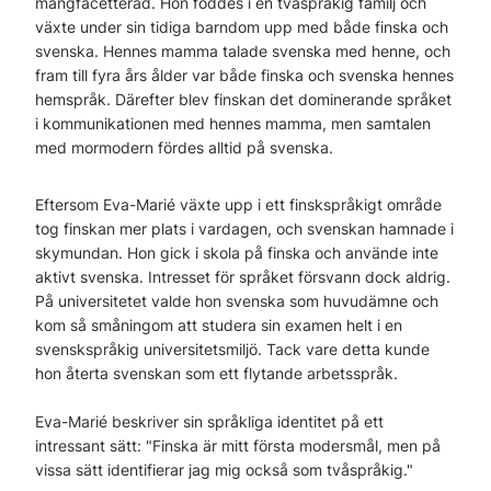
mångfacetterad. Hon föddes i en tvåspråkig familj och
växte under sin tidiga barndom upp med både finska och
svenska. Hennes mamma talade svenska med henne, och
fram till fyra års ålder var både finska och svenska hennes
hemspråk. Därefter blev finskan det dominerande språket
i kommunikationen med hennes mamma, men samtalen
med mormodern fördes alltid på svenska.
Eftersom Eva-Marié växte upp i ett finskspråkigt område
tog finskan mer plats i vardagen, och svenskan hamnade i
skymundan. Hon gick i skola på finska och använde inte
aktivt svenska. Intresset för språket försvann dock aldrig.
På universitetet valde hon svenska som huvudämne och
kom så småningom att studera sin examen helt i en
svenskspråkig universitetsmiljö. Tack vare detta kunde
hon återta svenskan som ett flytande arbetsspråk.
Eva-Marié beskriver sin språkliga identitet på ett
intressant sätt: "Finska är mitt första modersmål, men på
vissa sätt identifierar jag mig också som tvåspråkig."