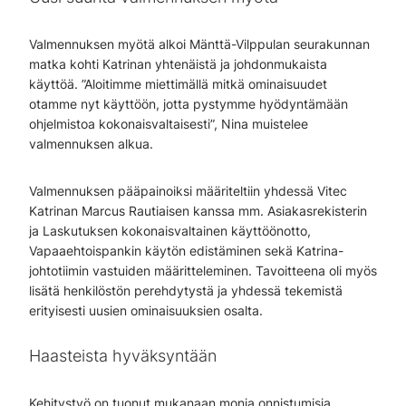
Valmennuksen myötä alkoi Mänttä-Vilppulan seurakunnan
matka kohti Katrinan yhtenäistä ja johdonmukaista
käyttöä. ”Aloitimme miettimällä mitkä ominaisuudet
otamme nyt käyttöön, jotta pystymme hyödyntämään
ohjelmistoa kokonaisvaltaisesti”, Nina muistelee
valmennuksen alkua.
Valmennuksen pääpainoiksi määriteltiin yhdessä Vitec
Katrinan Marcus Rautiaisen kanssa mm. Asiakasrekisterin
ja Laskutuksen kokonaisvaltainen käyttöönotto,
Vapaaehtoispankin käytön edistäminen sekä Katrina-
johtotiimin vastuiden määritteleminen. Tavoitteena oli myös
lisätä henkilöstön perehdytystä ja yhdessä tekemistä
erityisesti uusien ominaisuuksien osalta.
Haasteista hyväksyntään
Kehitystyö on tuonut mukanaan monia onnistumisia.