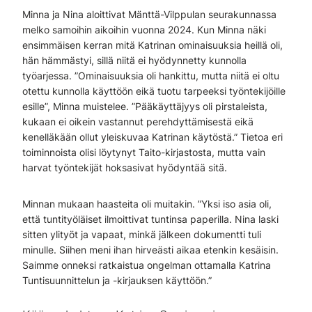
Minna ja Nina aloittivat Mänttä-Vilppulan seurakunnassa
melko samoihin aikoihin vuonna 2024. Kun Minna näki
ensimmäisen kerran mitä Katrinan ominaisuuksia heillä oli,
hän hämmästyi, sillä niitä ei hyödynnetty kunnolla
työarjessa. ”Ominaisuuksia oli hankittu, mutta niitä ei oltu
otettu kunnolla käyttöön eikä tuotu tarpeeksi työntekijöille
esille”, Minna muistelee. ”Pääkäyttäjyys oli pirstaleista,
kukaan ei oikein vastannut perehdyttämisestä eikä
kenelläkään ollut yleiskuvaa Katrinan käytöstä.” Tietoa eri
toiminnoista olisi löytynyt Taito-kirjastosta, mutta vain
harvat työntekijät hoksasivat hyödyntää sitä.
Minnan mukaan haasteita oli muitakin. ”Yksi iso asia oli,
että tuntityöläiset ilmoittivat tuntinsa paperilla. Nina laski
sitten ylityöt ja vapaat, minkä jälkeen dokumentti tuli
minulle. Siihen meni ihan hirveästi aikaa etenkin kesäisin.
Saimme onneksi ratkaistua ongelman ottamalla Katrina
Tuntisuunnittelun ja -kirjauksen käyttöön.”