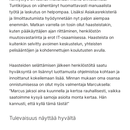
Tuntikirjaus on vähentänyt huomattavasti manuaalista
työtä ja laskutus on helpompaa. Lisäksi Asiakasrekisteriä
ja Ilmoittautumista hyödynnetään nyt paljon aiempaa
enemmän. Matkan varrella on tosin ollut haasteistakin,
kuten pääkäyttäjien ajan riittäminen, henkilöstön
muutosvastarinta ja erot IT-osaamisessa. Haasteista on
kuitenkin selvitty avoimen keskustelun, yhteisten
pelisääntöjen ja kohdennettujen koulutusten avulla.
Haasteiden selättämisen jälkeen henkilöstöltä saatu
hyväksyntä on lisännyt luottamusta ohjelmistoa kohtaan ja
innoittanut kokeilemaan lisää. Minnan mukaan oma osansa
onnistumisessa on ollut myös valmentaja Marcuksella:
”Marcus jaksoi aina kuunnella ja kertoa rauhallisesti, vaikka
saatoimme kysyä samoja asioita monta kertaa. Hän
kannusti, että kyllä tämä tästä!”
Tulevaisuus näyttää hyvältä