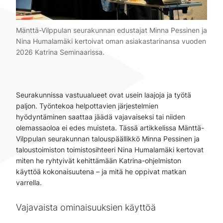
Mänttä-Vilppulan seurakunnan edustajat Minna Pessinen ja
Nina Humalamäki kertoivat oman asiakastarinansa vuoden
2026 Katrina Seminaarissa.
Seurakunnissa vastuualueet ovat usein laajoja ja työtä
paljon. Työntekoa helpottavien järjestelmien
hyödyntäminen saattaa jäädä vajavaiseksi tai niiden
olemassaoloa ei edes muisteta. Tässä artikkelissa Mänttä-
Vilppulan seurakunnan talouspäällikkö Minna Pessinen ja
taloustoimiston toimistosihteeri Nina Humalamäki kertovat
miten he ryhtyivät kehittämään Katrina-ohjelmiston
käyttöä kokonaisuutena – ja mitä he oppivat matkan
varrella.
Vajavaista ominaisuuksien käyttöä