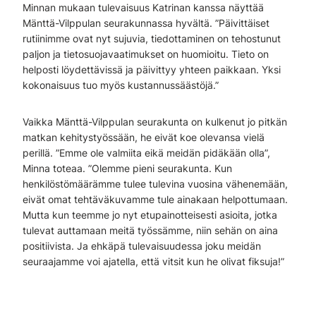
Minnan mukaan tulevaisuus Katrinan kanssa näyttää
Mänttä-Vilppulan seurakunnassa hyvältä. ”Päivittäiset
rutiinimme ovat nyt sujuvia, tiedottaminen on tehostunut
paljon ja tietosuojavaatimukset on huomioitu. Tieto on
helposti löydettävissä ja päivittyy yhteen paikkaan. Yksi
kokonaisuus tuo myös kustannussäästöjä.”
Vaikka Mänttä-Vilppulan seurakunta on kulkenut jo pitkän
matkan kehitystyössään, he eivät koe olevansa vielä
perillä. ”Emme ole valmiita eikä meidän pidäkään olla”,
Minna toteaa. ”Olemme pieni seurakunta. Kun
henkilöstömäärämme tulee tulevina vuosina vähenemään,
eivät omat tehtäväkuvamme tule ainakaan helpottumaan.
Mutta kun teemme jo nyt etupainotteisesti asioita, jotka
tulevat auttamaan meitä työssämme, niin sehän on aina
positiivista. Ja ehkäpä tulevaisuudessa joku meidän
seuraajamme voi ajatella, että vitsit kun he olivat fiksuja!”