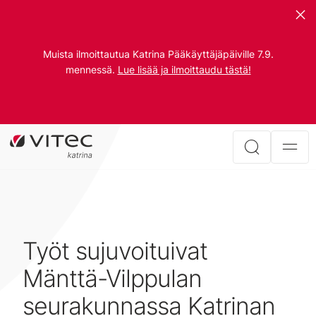
Muista ilmoittautua Katrina Pääkäyttäjäpäiville 7.9.
mennessä.
Lue lisää ja ilmoittaudu tästä!
Työt sujuvoituivat
Mänttä-Vilppulan
seurakunnassa Katrinan