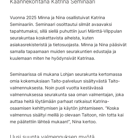
Käännekohtana Katrina Seminaari
Vuonna 2025 Minna ja Nina osallistuivat Katrina
Seminaariin. Seminaari osoittautui silmät avaavaksi
tapahtumaksi, sillä siellä puhuttiin juuri Mänttä-Vilppulan
seurakuntaa koskettavista aiheista, kuten
asiakasrekisteristä ja tietosuojasta. Minna ja Nina pääsivät
samalla tapaamaan muiden seurakuntien edustajia ja
kuulemaan miten he hyödynsivät Katrinaa.
Seminaarissa oli mukana Lohjan seurakunta kertomassa
omia kokemuksiaan Taito-palveluun sisältyvästä Taito-
valmennuksesta. Noin puoli vuotta kestävässä
valmennuksessa seurakunta saa oman valmentajan, joka
auttaa heitä löytämään parhaat ratkaisut Katrina-
osaamisen kehittymisen ja käytön johtamiseen. ”Koska
valmennus sisältyi meillä jo olevaan Taitoon, niin totta kai
me päätettiin lähteä mukaan!”, Nina kertoo.
Uusi suunta valmennuksen myötä