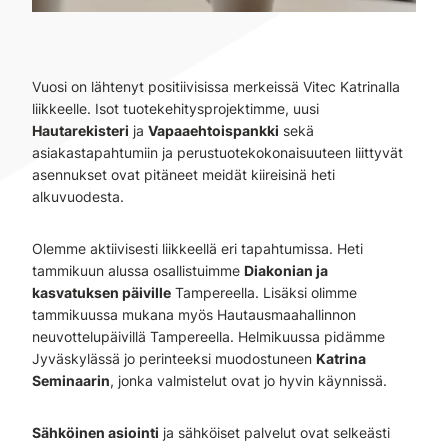
Vuosi on lähtenyt positiivisissa merkeissä Vitec Katrinalla
liikkeelle. Isot tuotekehitysprojektimme, uusi
Hautarekisteri
ja
Vapaaehtoispankki
sekä
asiakastapahtumiin ja perustuotekokonaisuuteen liittyvät
asennukset ovat pitäneet meidät kiireisinä heti
alkuvuodesta.
Olemme aktiivisesti liikkeellä eri tapahtumissa. Heti
tammikuun alussa osallistuimme
Diakonian ja
kasvatuksen päiville
Tampereella. Lisäksi olimme
tammikuussa mukana myös Hautausmaahallinnon
neuvottelupäivillä Tampereella. Helmikuussa pidämme
Jyväskylässä jo perinteeksi muodostuneen
Katrina
Seminaarin
, jonka valmistelut ovat jo hyvin käynnissä.
Sähköinen asiointi
ja sähköiset palvelut ovat selkeästi