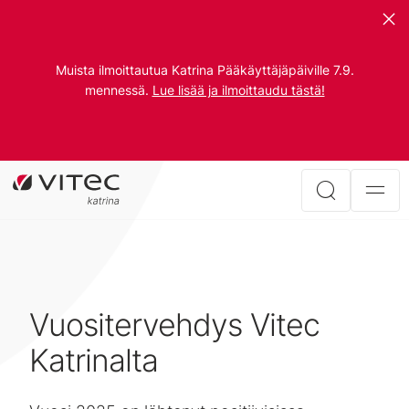
Muista ilmoittautua Katrina Pääkäyttäjäpäiville 7.9.
mennessä.
Lue lisää ja ilmoittaudu tästä!
Vuositervehdys Vitec
Katrinalta