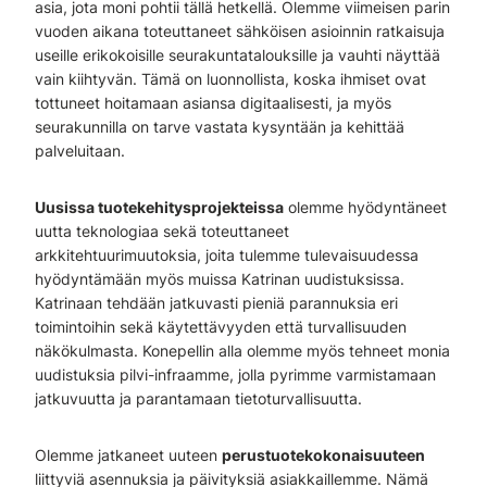
asia, jota moni pohtii tällä hetkellä. Olemme viimeisen parin
vuoden aikana toteuttaneet sähköisen asioinnin ratkaisuja
useille erikokoisille seurakuntatalouksille ja vauhti näyttää
vain kiihtyvän. Tämä on luonnollista, koska ihmiset ovat
tottuneet hoitamaan asiansa digitaalisesti, ja myös
seurakunnilla on tarve vastata kysyntään ja kehittää
palveluitaan.
Uusissa tuotekehitysprojekteissa
olemme hyödyntäneet
uutta teknologiaa sekä toteuttaneet
arkkitehtuurimuutoksia, joita tulemme tulevaisuudessa
hyödyntämään myös muissa Katrinan uudistuksissa.
Katrinaan tehdään jatkuvasti pieniä parannuksia eri
toimintoihin sekä käytettävyyden että turvallisuuden
näkökulmasta. Konepellin alla olemme myös tehneet monia
uudistuksia pilvi-infraamme, jolla pyrimme varmistamaan
jatkuvuutta ja parantamaan tietoturvallisuutta.
Olemme jatkaneet uuteen
perustuotekokonaisuuteen
liittyviä asennuksia ja päivityksiä asiakkaillemme. Nämä