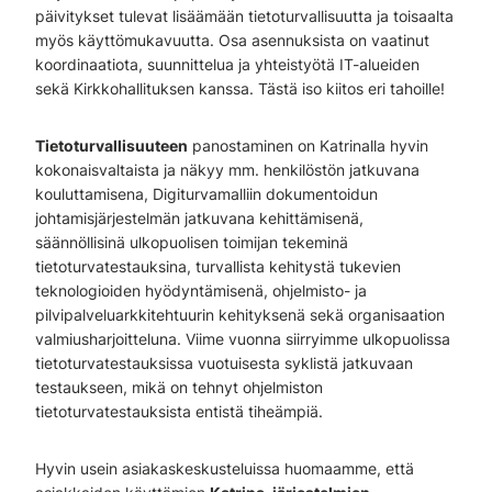
päivitykset tulevat lisäämään tietoturvallisuutta ja toisaalta
myös käyttömukavuutta. Osa asennuksista on vaatinut
koordinaatiota, suunnittelua ja yhteistyötä IT-alueiden
sekä Kirkkohallituksen kanssa. Tästä iso kiitos eri tahoille!
Tietoturvallisuuteen
panostaminen on Katrinalla hyvin
kokonaisvaltaista ja näkyy mm. henkilöstön jatkuvana
kouluttamisena, Digiturvamalliin dokumentoidun
johtamisjärjestelmän jatkuvana kehittämisenä,
säännöllisinä ulkopuolisen toimijan tekeminä
tietoturvatestauksina, turvallista kehitystä tukevien
teknologioiden hyödyntämisenä, ohjelmisto- ja
pilvipalveluarkkitehtuurin kehityksenä sekä organisaation
valmiusharjoitteluna. Viime vuonna siirryimme ulkopuolissa
tietoturvatestauksissa vuotuisesta syklistä jatkuvaan
testaukseen, mikä on tehnyt ohjelmiston
tietoturvatestauksista entistä tiheämpiä.
Hyvin usein asiakaskeskusteluissa huomaamme, että