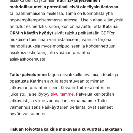
asiakkaiden käyttämien
Katrina-järjestelmien
mahdollisuudet ja potentiaali eivät ole täysin tiedossa
tai päällimmäisenä mielessä. Tämä on luonnollista yhä
nopeampitempoisemmassa arjessa. Usein ahaa-elämyksiä
on tullut esimerkiksi silloin, kun on havaittu, että
Katrina
CRM:n käytön hyödyt
eivät rajoitu pelkästään GDPR:n
mukaisen toiminnan varmistamiseen, vaan se tarjoaa
mahdollisuuksia myös monipuoliseen ja kohdennettuun
asiakasviestintään, jolla voidaan parantaa
asiakaskokemusta.
Taito-palvelumme
tarjoaa asiakkaille avaimia, ideoita ja
opastusta Katrinan avulla tapahtuvaan toiminnan
jatkuvaan parantamiseen. Kevään Taito-kalenteri on
julkaistu, ja se löytyy
sivuiltamme
. Palvelua kehitetään
jatkuvasti, ja viime vuonna lanseeraamamme Taito-
valmennus sekä Pääkäyttäjien perjantai ovat saaneet
hyvän vastaanoton.
Haluan toivottaa kaikille mukavaa alkuvuotta! Jatketaan