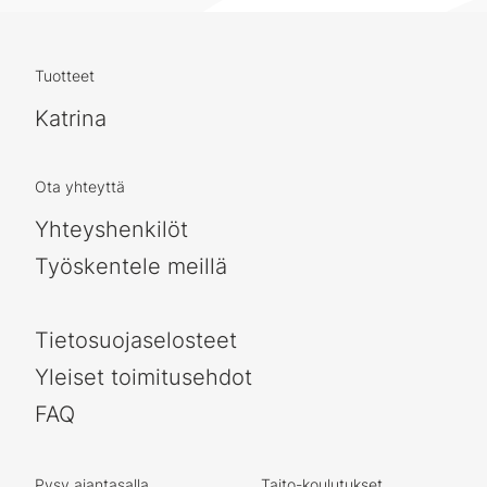
Tuotteet
Katrina
Ota yhteyttä
Yhteyshenkilöt
Työskentele meillä
Tietosuojaselosteet
Yleiset toimitusehdot
FAQ
Pysy ajantasalla
Taito-koulutukset