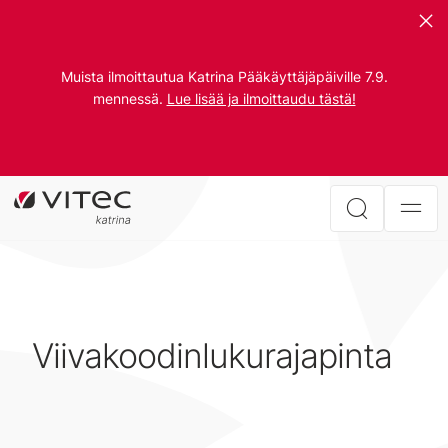
Muista ilmoittautua Katrina Pääkäyttäjäpäiville 7.9.
mennessä.
Lue lisää ja ilmoittaudu tästä!
Viivakoodinlukurajapinta