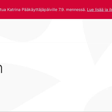
utua Katrina Pääkäyttäjäpäiville 7.9. mennessä.
Lue lisää ja i
h