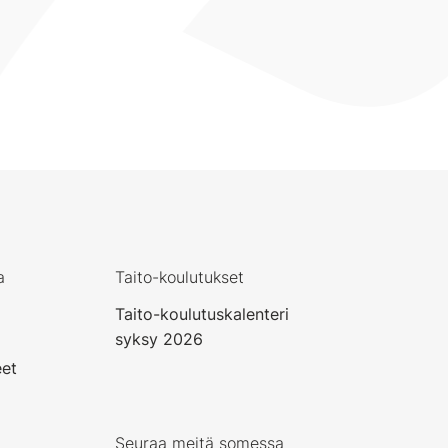
a
Taito-koulutukset
Taito-koulutuskalenteri
syksy 2026
eet
Seuraa meitä somessa