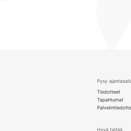
Pysy ajantasall
Tiedotteet
Tapahtumat
Palvelintiedott
Hyvä tietää