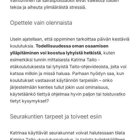
vaihtuminen tai sairaspoissaolot eivät vaikeuta töiden
tekoa ja aiheuta ylimääräistä stressiä.
Opettele vain olennaista
Usein ajatellaan, että oppiminen tarkoittaa päivän kestäviä
koulutuksia.
Todellisuudessa oman osaamisen
ylläpitäminen voi koostua lyhyistä hetkistä
, kuten
esimerkiksi tunnin mittaisesta Katrina Taito -
etäkoulutuksesta tai lyhyistä Taito-ohjevideoista, joita voi
katsoa milloin ja missä haluaa. Parhaan hyödyn saa, kun
koulutukset vastaavat käytännön tarpeisiin – onko
järjestelmään kenties tullut jokin uusi ominaisuus,
käytetäänkö tiettyä ohjelmaa hyvin paljon tai toistuvatko
tietyt kysymykset?
Seurakuntien tarpeet ja toiveet esiin
Katrinaa käyttävät seurakunnat voivat halutessaan tilata
Katrina Taito -koulutuspalvelun, ja tarjota työntekijöilleen