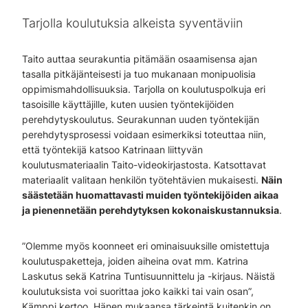
Tarjolla koulutuksia alkeista syventäviin
Taito auttaa seurakuntia pitämään osaamisensa ajan
tasalla pitkäjänteisesti ja tuo mukanaan monipuolisia
oppimismahdollisuuksia. Tarjolla on koulutuspolkuja eri
tasoisille käyttäjille, kuten uusien työntekijöiden
perehdytyskoulutus. Seurakunnan uuden työntekijän
perehdytysprosessi voidaan esimerkiksi toteuttaa niin,
että työntekijä katsoo Katrinaan liittyvän
koulutusmateriaalin Taito-videokirjastosta. Katsottavat
materiaalit valitaan henkilön työtehtävien mukaisesti.
Näin
säästetään huomattavasti muiden työntekijöiden aikaa
ja pienennetään perehdytyksen kokonaiskustannuksia
.
”Olemme myös koonneet eri ominaisuuksille omistettuja
koulutuspaketteja, joiden aiheina ovat mm. Katrina
Laskutus sekä Katrina Tuntisuunnittelu ja -kirjaus. Näistä
koulutuksista voi suorittaa joko kaikki tai vain osan”,
Kämppi kertoo. Hänen mukaansa tärkeintä kuitenkin on,