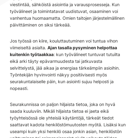
viestintää, sähköistä asiointia ja varausprosesseja. Kun
työvälineet ja toimintatavat uudistuvat, osaaminen voi
vanhentua huomaamatta. Omien taitojen järjestelmällinen
päivittäminen on siksi tärkeää.
Jos työssä on kiire, kouluttautuminen voi tuntua vihon
viimeiseltä asialta.
Ajan tasalla pysyminen helpottaa
kuitenkin työtaakkaa
: kun työvälineet tuntuvat tutuilta
eikä arki täyty epävarmuudesta tai jatkuvasta
selvittelystä, jää aikaa ja energiaa tärkeämpiin asioihin.
Työntekijän hyvinvointi näkyy positiivisesti myös
seurakuntalaiselle päin, kun asiointi sujuu helposti ja
nopeasti.
Seurakunnissa on paljon hiljaista tietoa, joka on hyvä
saada kuuluviin. Mikäli hiljaista tietoa ei jaeta eikä
työyhteisössä ole yhteisiä käytäntöjä, tärkeät tiedot
saattavat kadota henkilöstömuutosten myötä. Lisäksi kun
useampi kuin yksi henkilö osaa jonkin asian, henkilöstön