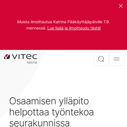
Muista ilmoittautua Katrina Pääkäyttäjäpäiville 7.9.
mennessä.
Lue lisää ja ilmoittaudu tästä!
Osaamisen ylläpito
helpottaa työntekoa
seurakunnissa