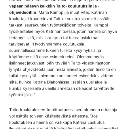
vapaan pääsyn kaikkiin Taito-koulutuksiin ja -
ohjevideoihin
. Marja Kämppi ja muut Vitec Katrinan
kouluttajat kuuntelevat Taito-koulutuksia miettiessään
tarkasti seurakuntien työntekijöiden toiveita. Kämppi
työskentelee myös Katrinan tuessa, joten hänellä on hyvä
tietämys siitä, millaista apua tai tukea asiakkaat
tarvitsevat. ”Hyödynnämme koulutuksia
suunnitellessamme tukeen tulleita kysymyksiä, ja
käytämme niitä case-esimerkkeinä. Olemme myös
lisänneet jatkuvasti päivittyvään Taito-videokirjastoon
lyhyitä ohjevideoita juuri niistä aiheista, joiden tiimoilta on
tullut kyselyitä – olemme koostaneet esimerkiksi videon
siitä, kuinka Katrina Diakoniassa lisätään uusi alue ja
kuinka kyseiselle alueelle annetaan oikeudet tarvittaville
työntekijöille.”
Taito-koulutukseen ilmoittautuessa seurakunnan edustaja
voi esittää toiveen käsiteltävästä aiheesta. ”Jos
koulutuksen aiheena on vaikkapa Katrina Laskutus,
ilmoittautuja voi pyytää käsiteltäväksi aiheeksi esimerkiksi