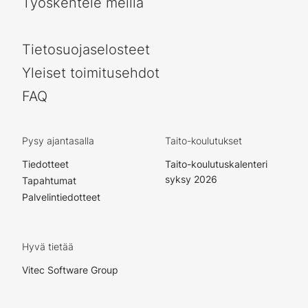
Työskentele meillä
Tietosuojaselosteet
Yleiset toimitusehdot
FAQ
Pysy ajantasalla
Taito-koulutukset
Tiedotteet
Taito-koulutuskalenteri
syksy 2026
Tapahtumat
Palvelintiedotteet
Hyvä tietää
Vitec Software Group