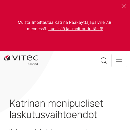
Muista ilmoittautua Katrina Pääkäyttäjäpäiville 7.9.
mennessä.
Lue lisää ja ilmoittaudu tästä!
Katrinan monipuoliset
laskutusvaihtoehdot