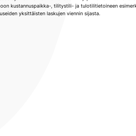
on kustannuspaikka-, tilitystili- ja tulotilitietoineen esimerki
 useiden yksittäisten laskujen viennin sijasta.