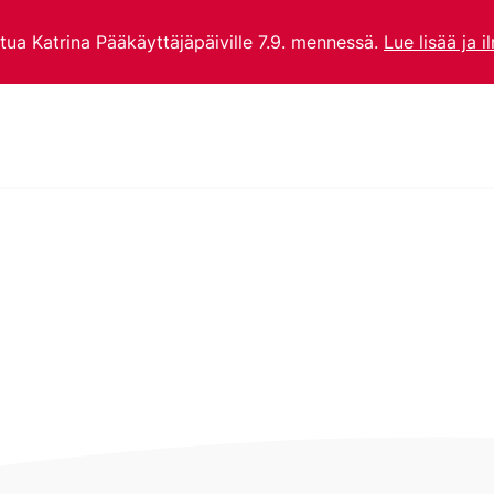
utua Katrina Pääkäyttäjäpäiville 7.9. mennessä.
Lue lisää ja i