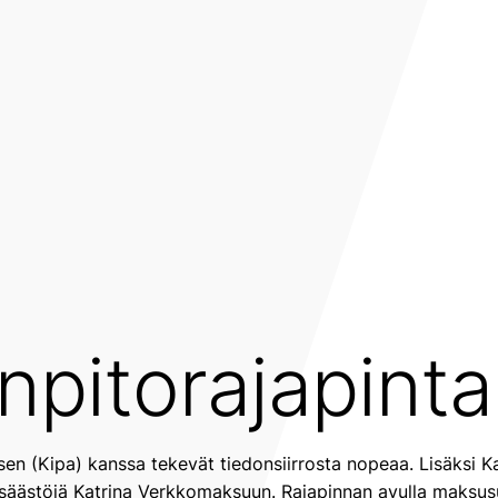
anpitorajapinta
sen (Kipa) kanssa tekevät tiedonsiirrosta nopeaa. Lisäksi K
ussäästöjä Katrina Verkkomaksuun. Rajapinnan avulla maksus