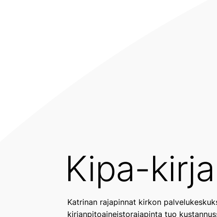
Kipa-kirj
Katrinan rajapinnat kirkon palvelukeskuk
kirjanpitoaineistorajapinta tuo kustann