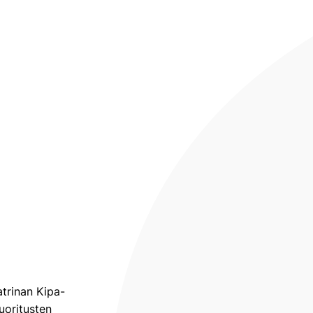
atrinan Kipa-
uoritusten